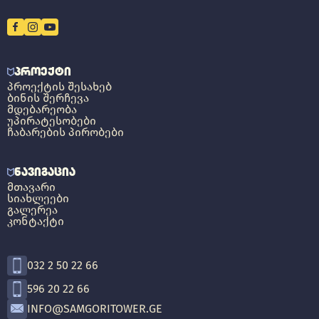
ᲞᲠᲝᲔᲥᲢᲘ
ᲞᲠᲝᲔᲥᲢᲘᲡ ᲨᲔᲡᲐᲮᲔᲑ
ᲑᲘᲜᲘᲡ ᲨᲔᲠᲩᲔᲕᲐ
ᲛᲓᲔᲑᲐᲠᲔᲝᲑᲐ
ᲣᲞᲘᲠᲐᲢᲔᲡᲝᲑᲔᲑᲘ
ᲩᲐᲑᲐᲠᲔᲑᲘᲡ ᲞᲘᲠᲝᲑᲔᲑᲘ
ᲜᲐᲕᲘᲒᲐᲪᲘᲐ
ᲛᲗᲐᲕᲐᲠᲘ
ᲡᲘᲐᲮᲚᲔᲔᲑᲘ
ᲒᲐᲚᲔᲠᲔᲐ
ᲙᲝᲜᲢᲐᲥᲢᲘ
032 2 50 22 66
596 20 22 66
INFO@SAMGORITOWER.GE