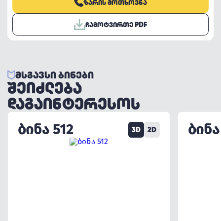
ᲖᲐᲠᲘᲡ ᲛᲝᲗᲮᲝᲕᲜᲐ
ᲩᲐᲛᲝᲢᲕᲘᲠᲗᲔ PDF
ᲛᲡᲒᲐᲕᲡᲘ ᲑᲘᲜᲔᲑᲘ
ᲨᲔᲘᲫᲚᲔᲑᲐ
ᲓᲐᲒᲐᲘᲜᲢᲔᲠᲔᲡᲝᲡ
ᲑᲘᲜᲐ 512
ᲑᲘᲜᲐ
3D
2D