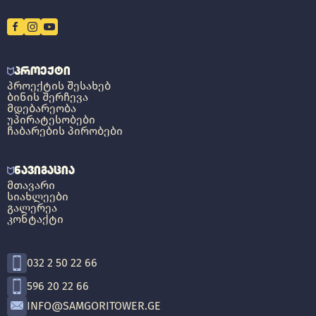
ᲞᲠᲝᲔᲥᲢᲘ
ᲞᲠᲝᲔᲥᲢᲘᲡ ᲨᲔᲡᲐᲮᲔᲑ
ᲑᲘᲜᲘᲡ ᲨᲔᲠᲩᲔᲕᲐ
ᲛᲓᲔᲑᲐᲠᲔᲝᲑᲐ
ᲣᲞᲘᲠᲐᲢᲔᲡᲝᲑᲔᲑᲘ
ᲩᲐᲑᲐᲠᲔᲑᲘᲡ ᲞᲘᲠᲝᲑᲔᲑᲘ
ᲜᲐᲕᲘᲒᲐᲪᲘᲐ
ᲛᲗᲐᲕᲐᲠᲘ
ᲡᲘᲐᲮᲚᲔᲔᲑᲘ
ᲒᲐᲚᲔᲠᲔᲐ
ᲙᲝᲜᲢᲐᲥᲢᲘ
032 2 50 22 66
596 20 22 66
INFO@SAMGORITOWER.GE