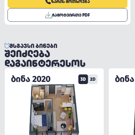
ᲖᲐᲠᲘᲡ ᲛᲝᲗᲮᲝᲕᲜᲐ
ᲩᲐᲛᲝᲢᲕᲘᲠᲗᲔ PDF
ᲛᲡᲒᲐᲕᲡᲘ ᲑᲘᲜᲔᲑᲘ
ᲨᲔᲘᲫᲚᲔᲑᲐ
ᲓᲐᲒᲐᲘᲜᲢᲔᲠᲔᲡᲝᲡ
ᲑᲘᲜᲐ 2020
ᲑᲘᲜᲐ
3D
2D