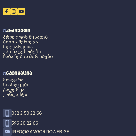
ᲞᲠᲝᲔᲥᲢᲘ
ᲞᲠᲝᲔᲥᲢᲘᲡ ᲨᲔᲡᲐᲮᲔᲑ
ᲑᲘᲜᲘᲡ ᲨᲔᲠᲩᲔᲕᲐ
ᲛᲓᲔᲑᲐᲠᲔᲝᲑᲐ
ᲣᲞᲘᲠᲐᲢᲔᲡᲝᲑᲔᲑᲘ
ᲩᲐᲑᲐᲠᲔᲑᲘᲡ ᲞᲘᲠᲝᲑᲔᲑᲘ
ᲜᲐᲕᲘᲒᲐᲪᲘᲐ
ᲛᲗᲐᲕᲐᲠᲘ
ᲡᲘᲐᲮᲚᲔᲔᲑᲘ
ᲒᲐᲚᲔᲠᲔᲐ
ᲙᲝᲜᲢᲐᲥᲢᲘ
032 2 50 22 66
596 20 22 66
INFO@SAMGORITOWER.GE