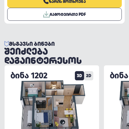
ᲖᲐᲠᲘᲡ ᲛᲝᲗᲮᲝᲕᲜᲐ
ᲩᲐᲛᲝᲢᲕᲘᲠᲗᲔ PDF
ᲛᲡᲒᲐᲕᲡᲘ ᲑᲘᲜᲔᲑᲘ
ᲨᲔᲘᲫᲚᲔᲑᲐ
ᲓᲐᲒᲐᲘᲜᲢᲔᲠᲔᲡᲝᲡ
ᲑᲘᲜᲐ 1202
ᲑᲘᲜᲐ
3D
2D