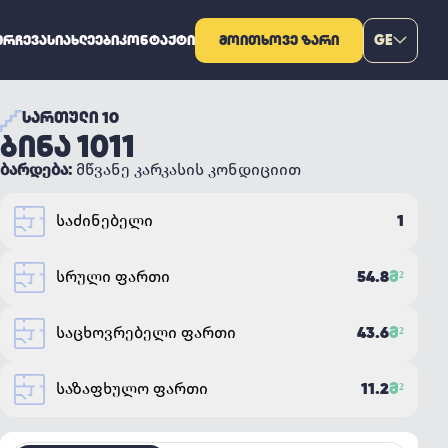
ᲔᲠᲩᲔᲕᲐ
ᲡᲘᲐᲮᲚᲔᲔᲑᲘ
ᲙᲝᲜᲢᲐᲥᲢᲘ
ᲛᲝᲘᲗᲮᲝᲕᲔ ᲖᲐᲠᲘ
GE
ᲡᲐᲠᲗᲣᲚᲘ 10
ᲑᲘᲜᲐ 1011
ბარდება:
მწვანე კარკასის კონდიციით
1
საძინებელი
54.8
Მ²
სრული ფართი
43.6
Მ²
საცხოვრებელი ფართი
11.2
Მ²
საზაფხულო ფართი