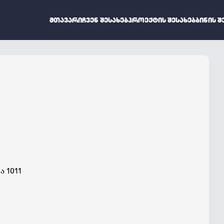
ᲛᲗᲐᲕᲐᲠᲘ
ᲩᲕᲔᲜ ᲨᲔᲡᲐᲮᲔᲑ
ᲞᲠᲝᲔᲥᲢᲘᲡ ᲨᲔᲡᲐᲮᲔᲑ
ᲑᲘᲜᲘᲡ Შ