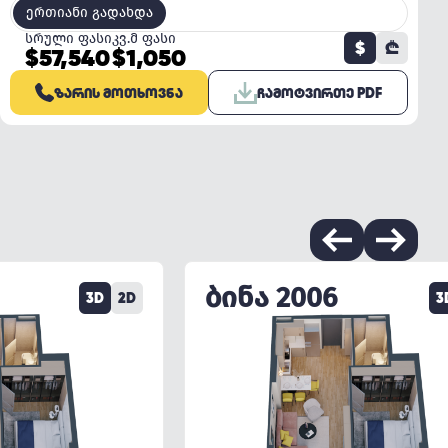
ერთიანი გადახდა
სრული ფასი
კვ.მ ფასი
$
₾
$57,540
$1,050
ᲖᲐᲠᲘᲡ ᲛᲝᲗᲮᲝᲕᲜᲐ
ᲩᲐᲛᲝᲢᲕᲘᲠᲗᲔ PDF
ᲑᲘᲜᲐ 2006
3D
2D
3