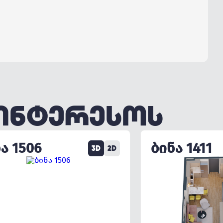
ᲐᲘᲜᲢᲔᲠᲔᲡᲝᲡ
Ა 1506
ᲑᲘᲜᲐ 1411
3D
2D