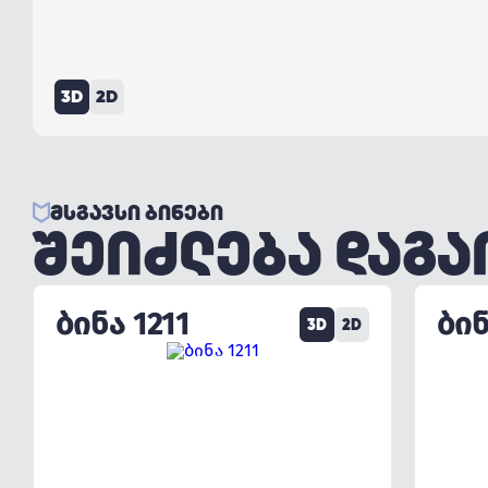
3D
2D
ᲛᲡᲒᲐᲕᲡᲘ ᲑᲘᲜᲔᲑᲘ
ᲨᲔᲘᲫᲚᲔᲑᲐ ᲓᲐᲒ
ᲑᲘᲜᲐ 1211
ᲑᲘᲜ
3D
2D