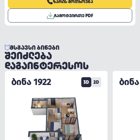
ᲖᲐᲠᲘᲡ ᲛᲝᲗᲮᲝᲕᲜᲐ
ᲩᲐᲛᲝᲢᲕᲘᲠᲗᲔ PDF
ᲛᲡᲒᲐᲕᲡᲘ ᲑᲘᲜᲔᲑᲘ
ᲨᲔᲘᲫᲚᲔᲑᲐ
ᲓᲐᲒᲐᲘᲜᲢᲔᲠᲔᲡᲝᲡ
ᲑᲘᲜᲐ 1922
ᲑᲘᲜᲐ
3D
2D