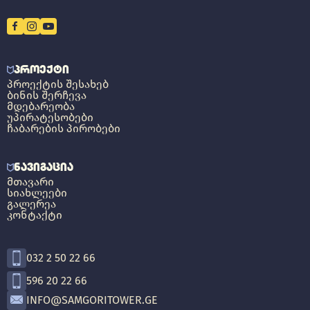
ᲞᲠᲝᲔᲥᲢᲘ
ᲞᲠᲝᲔᲥᲢᲘᲡ ᲨᲔᲡᲐᲮᲔᲑ
ᲑᲘᲜᲘᲡ ᲨᲔᲠᲩᲔᲕᲐ
ᲛᲓᲔᲑᲐᲠᲔᲝᲑᲐ
ᲣᲞᲘᲠᲐᲢᲔᲡᲝᲑᲔᲑᲘ
ᲩᲐᲑᲐᲠᲔᲑᲘᲡ ᲞᲘᲠᲝᲑᲔᲑᲘ
ᲜᲐᲕᲘᲒᲐᲪᲘᲐ
ᲛᲗᲐᲕᲐᲠᲘ
ᲡᲘᲐᲮᲚᲔᲔᲑᲘ
ᲒᲐᲚᲔᲠᲔᲐ
ᲙᲝᲜᲢᲐᲥᲢᲘ
032 2 50 22 66
596 20 22 66
INFO@SAMGORITOWER.GE