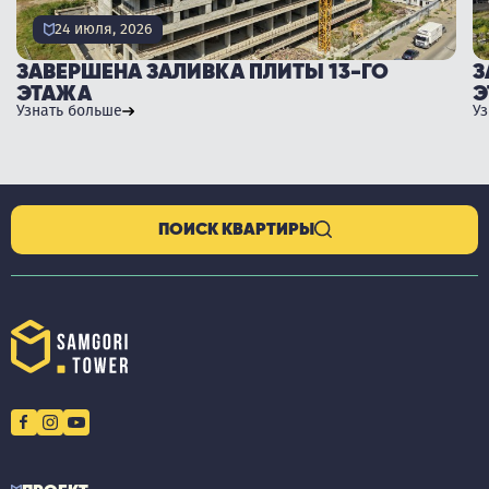
24 июля, 2026
ЗАВЕРШЕНА ЗАЛИВКА ПЛИТЫ 13-ГО
З
ЭТАЖА
Э
Узнать больше
У
ПОИСК КВАРТИРЫ