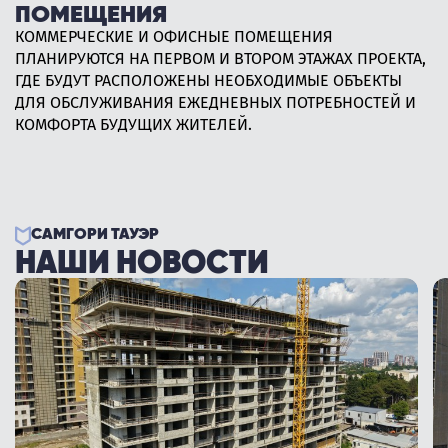
ТЕРРИТОРИЯ
ПОМЕЩЕНИЯ
ПРОЕКТ ВКЛЮЧАЕТ ДВУХУРОВНЕВУЮ ПОДЗЕМНУЮ
ОГРАЖДЁННУЮ ПАРКОВКУ НА 146 МЕСТ ДЛЯ
НАШ ПРОЕКТ ОТЛИЧАЕТСЯ БОЛЬШИМ, ОГРАЖДЁННЫМ И
КОММЕРЧЕСКИЕ И ОФИСНЫЕ ПОМЕЩЕНИЯ
АВТОМОБИЛЕЙ.
БЕЗОПАСНЫМ ДВОРОМ, ГДЕ ПЛАНИРУЮТСЯ ИГРОВЫЕ
ПЛАНИРУЮТСЯ НА ПЕРВОМ И ВТОРОМ ЭТАЖАХ ПРОЕКТА,
ПЛОЩАДКИ ДЛЯ ДЕТЕЙ И ЗОНЫ ОТДЫХА.
ГДЕ БУДУТ РАСПОЛОЖЕНЫ НЕОБХОДИМЫЕ ОБЪЕКТЫ
ДЛЯ ОБСЛУЖИВАНИЯ ЕЖЕДНЕВНЫХ ПОТРЕБНОСТЕЙ И
КОМФОРТА БУДУЩИХ ЖИТЕЛЕЙ.
САМГОРИ ТАУЭР
НАШИ НОВОСТИ