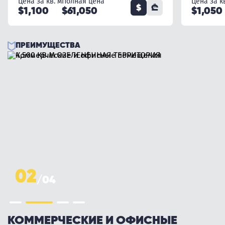
Цена за кв. м
Полная цена
Цена за кв
$
₾
$1,100
$61,050
$1,050
ПРЕИМУЩЕСТВА
03
/
04
4,500 КВ.М ОЗЕЛЕНЁННАЯ
КОММЕРЧЕСКИЕ И ОФИСНЫЕ
ПАРКОВКА