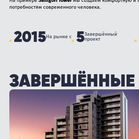
На примере
Samgori Tower
мы создаём комфортную и б
потребностям современного человека.
2015
5
Завершённый
На рынке с
проект
ЗАВЕРШЁННЫЕ