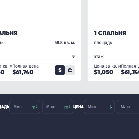
АЛЬНЯ
1 СПАЛЬНЯ
дь
58.8 кв. м.
площадь
9
этаж
 кв. м
Полная цена
Цена за кв. м
Полная 
$
₾
50
$61,740
$1,050
$61,7
-
-
ЩАДЬ
ЦЕНА