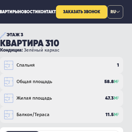
КВАРТИРЫ
НОВОСТИ
КОНТАКТ
ЗАКАЗАТЬ ЗВОНОК
RU
ЭТАЖ 3
КВАРТИРА 310
Кондициа:
Зелёный каркас
1
Спальня
58.8
М²
Общая площадь
47.3
М²
Жилая площадь
11.5
М²
Балкон/Тераса