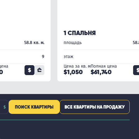
1 СПАЛЬНЯ
58.8 кв. м.
площадь
58.
9
этаж
цена
Цена за кв. м
Полная цена
$
₾
40
$1,050
$61,740
ПОИСК КВАРТИРЫ
ВСЕ КВАРТИРЫ НА ПРОДАЖУ