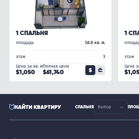
1 СПАЛЬНЯ
1 СП
площадь
58.8 кв. м.
площа
этаж
3
этаж
Цена за кв. м
Полная цена
Цена за
$
₾
$1,050
$61,740
$1,0
НАЙТИ КВАРТИРУ
СПАЛЬНЯ
ПЛО