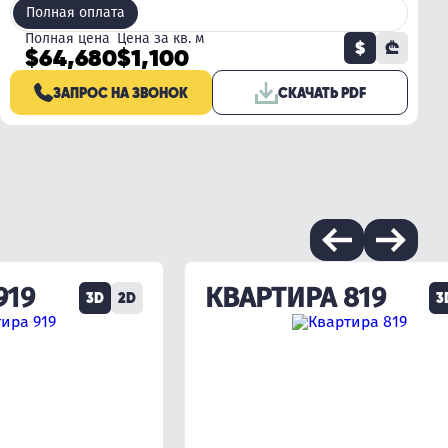
Полная оплата
Полная цена
Цена за кв. м
$
₾
$64,680
$1,100
ЗАПРОС НА ЗВОНОК
СКАЧАТЬ PDF
919
КВАРТИРА 819
3D
2D
3