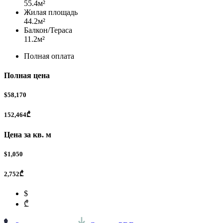
55.4
м²
Жилая площадь
44.2
м²
Балкон/Тераса
11.2
м²
Полная оплата
Полная цена
$58,170
152,464₾
Цена за кв. м
$1,050
2,752₾
$
₾