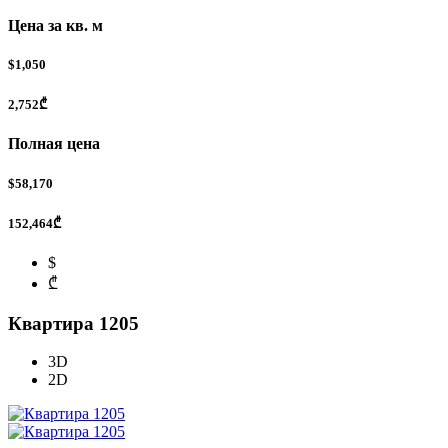
Цена за кв. м
$1,050
2,752₾
Полная цена
$58,170
152,464₾
$
₾
Квартира 1205
3D
2D