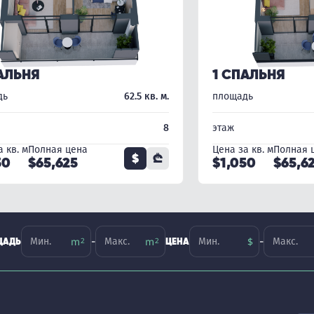
АЛЬНЯ
1 СПАЛЬНЯ
дь
62.5 кв. м.
площадь
8
этаж
 кв. м
Полная цена
Цена за кв. м
Полная 
$
₾
50
$65,625
$1,050
$65,6
-
-
ЩАДЬ
ЦЕНА