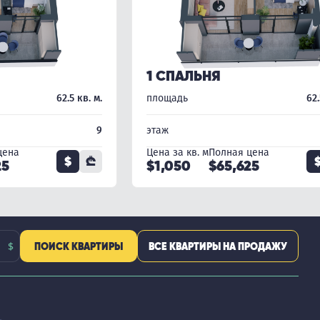
1 СПАЛЬНЯ
62.5 кв. м.
площадь
62.
9
этаж
цена
Цена за кв. м
Полная цена
$
₾
25
$1,050
$65,625
ПОИСК КВАРТИРЫ
ВСЕ КВАРТИРЫ НА ПРОДАЖУ