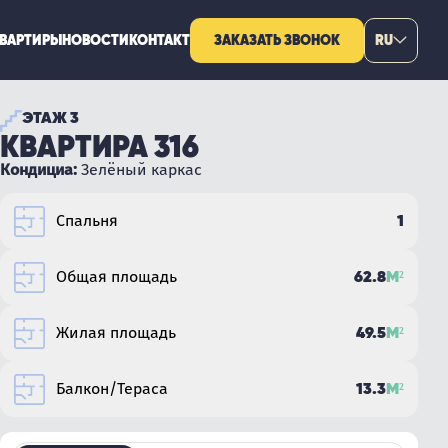
КВАРТИРЫ
НОВОСТИ
КОНТАКТ
ЗАКАЗАТЬ ЗВОНОК
RU
ЭТАЖ 3
КВАРТИРА 316
Кондициа:
Зелёный каркас
1
Спальня
62.8
М²
Общая площадь
49.5
М²
Жилая площадь
13.3
М²
Балкон/Тераса