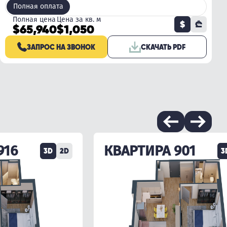
Полная оплата
Полная цена
Цена за кв. м
$
₾
$65,940
$1,050
ЗАПРОС НА ЗВОНОК
СКАЧАТЬ PDF
916
КВАРТИРА 901
3D
2D
3