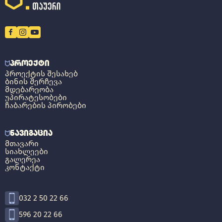
ᲞᲠᲝᲔᲥᲢᲘ
ᲞᲠᲝᲔᲥᲢᲘᲡ ᲨᲔᲡᲐᲮᲔᲑ
ᲑᲘᲜᲘᲡ ᲨᲔᲠᲩᲔᲕᲐ
ᲛᲓᲔᲑᲐᲠᲔᲝᲑᲐ
ᲣᲞᲘᲠᲐᲢᲔᲡᲝᲑᲔᲑᲘ
ᲩᲐᲑᲐᲠᲔᲑᲘᲡ ᲞᲘᲠᲝᲑᲔᲑᲘ
ᲜᲐᲕᲘᲒᲐᲪᲘᲐ
ᲛᲗᲐᲕᲐᲠᲘ
ᲡᲘᲐᲮᲚᲔᲔᲑᲘ
ᲒᲐᲚᲔᲠᲔᲐ
ᲙᲝᲜᲢᲐᲥᲢᲘ
032 2 50 22 66
596 20 22 66