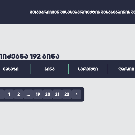
ᲛᲗᲐᲕᲐᲠᲘ
ᲩᲕᲔᲜ ᲨᲔᲡᲐᲮᲔᲑ
ᲞᲠᲝᲔᲥᲢᲘᲡ ᲨᲔᲡᲐᲮᲔᲑ
ᲑᲘᲜᲘᲡ Შ
ᲘᲫᲔᲑᲜᲐ 192 ᲑᲘᲜᲐ
ᲜᲐᲮᲐᲖᲘ
ᲑᲘᲜᲐ
ᲡᲐᲠᲗᲣᲚᲘ
ᲤᲐᲠᲗᲘ
‹
1
2
...
19
20
21
22
›