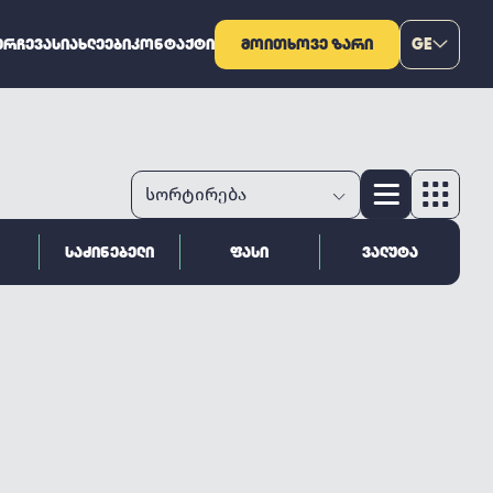
ᲔᲠᲩᲔᲕᲐ
ᲡᲘᲐᲮᲚᲔᲔᲑᲘ
ᲙᲝᲜᲢᲐᲥᲢᲘ
ᲛᲝᲘᲗᲮᲝᲕᲔ ᲖᲐᲠᲘ
GE
ᲡᲐᲫᲘᲜᲔᲑᲔᲚᲘ
ᲤᲐᲡᲘ
ᲕᲐᲚᲣᲢᲐ