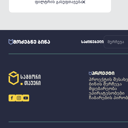
ფილტრის გასუფთავება
ᲛᲝᲫᲔᲑᲜᲔ ᲑᲘᲜᲐ
ᲡᲐᲫᲘᲜᲔᲑᲔᲚᲘ
ᲞᲠᲝᲔᲥᲢᲘ
ᲞᲠᲝᲔᲥᲢᲘᲡ ᲨᲔᲡᲐᲮ
ᲑᲘᲜᲘᲡ ᲨᲔᲠᲩᲔᲕᲐ
ᲛᲓᲔᲑᲐᲠᲔᲝᲑᲐ
ᲣᲞᲘᲠᲐᲢᲔᲡᲝᲑᲔᲑᲘ
ᲩᲐᲑᲐᲠᲔᲑᲘᲡ ᲞᲘᲠᲝᲑ