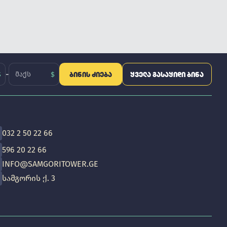
-
ᲑᲘᲜᲘᲡ ᲫᲘᲔᲑᲐ
ᲧᲕᲔᲚᲐ ᲒᲐᲡᲐᲧᲘᲓᲘ ᲑᲘᲜᲐ
032 2 50 22 66
596 20 22 66
INFO@SAMGORITOWER.GE
ᲡᲐᲛᲒᲝᲠᲘᲡ Ქ. 3