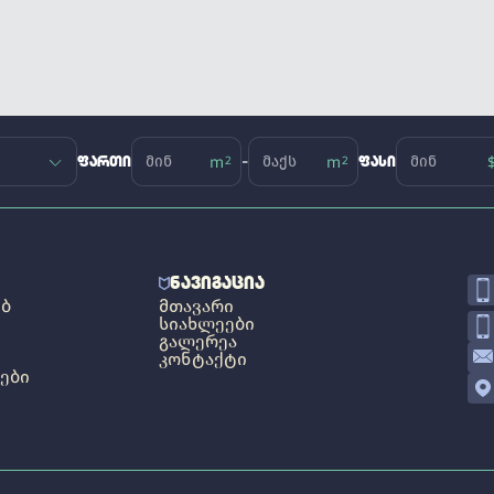
-
ᲤᲐᲠᲗᲘ
ᲤᲐᲡᲘ
ᲜᲐᲕᲘᲒᲐᲪᲘᲐ
ᲔᲑ
ᲛᲗᲐᲕᲐᲠᲘ
ᲡᲘᲐᲮᲚᲔᲔᲑᲘ
ᲒᲐᲚᲔᲠᲔᲐ
ᲙᲝᲜᲢᲐᲥᲢᲘ
ᲔᲑᲘ