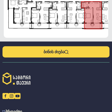
ᲑᲘᲜᲘᲡ ᲫᲘᲔᲑᲐ
ᲞᲠᲝᲔᲥᲢᲘ