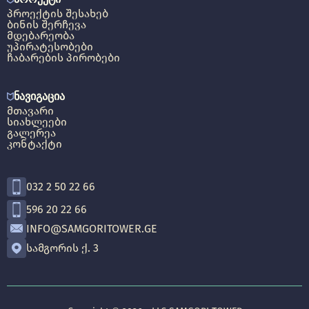
ᲞᲠᲝᲔᲥᲢᲘᲡ ᲨᲔᲡᲐᲮᲔᲑ
ᲑᲘᲜᲘᲡ ᲨᲔᲠᲩᲔᲕᲐ
ᲛᲓᲔᲑᲐᲠᲔᲝᲑᲐ
ᲣᲞᲘᲠᲐᲢᲔᲡᲝᲑᲔᲑᲘ
ᲩᲐᲑᲐᲠᲔᲑᲘᲡ ᲞᲘᲠᲝᲑᲔᲑᲘ
ᲜᲐᲕᲘᲒᲐᲪᲘᲐ
ᲛᲗᲐᲕᲐᲠᲘ
ᲡᲘᲐᲮᲚᲔᲔᲑᲘ
ᲒᲐᲚᲔᲠᲔᲐ
ᲙᲝᲜᲢᲐᲥᲢᲘ
032 2 50 22 66
596 20 22 66
INFO@SAMGORITOWER.GE
ᲡᲐᲛᲒᲝᲠᲘᲡ Ქ. 3