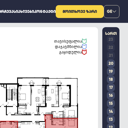
ᲔᲠᲩᲔᲕᲐ
ᲡᲘᲐᲮᲚᲔᲔᲑᲘ
ᲙᲝᲜᲢᲐᲥᲢᲘ
ᲛᲝᲘᲗᲮᲝᲕᲔ ᲖᲐᲠᲘ
GE
ᲡᲐᲠᲗ
23
თავისუფალია
დაჯავშნილია
22
გაყიდულია
21
20
19
18
17
16
15
14
13
12