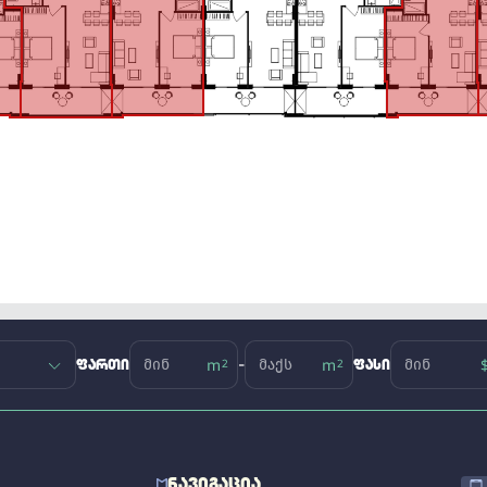
-
ᲤᲐᲠᲗᲘ
ᲤᲐᲡᲘ
ᲜᲐᲕᲘᲒᲐᲪᲘᲐ