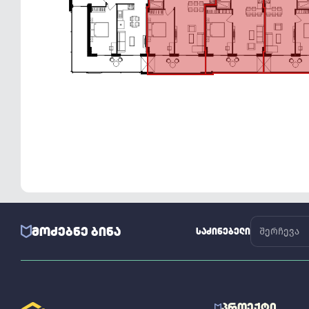
ᲛᲝᲫᲔᲑᲜᲔ ᲑᲘᲜᲐ
ᲡᲐᲫᲘᲜᲔᲑᲔᲚᲘ
ᲞᲠᲝᲔᲥᲢᲘ