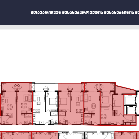
ᲛᲗᲐᲕᲐᲠᲘ
ᲩᲕᲔᲜ ᲨᲔᲡᲐᲮᲔᲑ
ᲞᲠᲝᲔᲥᲢᲘᲡ ᲨᲔᲡᲐᲮᲔᲑ
ᲑᲘᲜᲘᲡ Შ