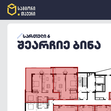
ᲡᲐᲠᲗᲣᲚᲘ 6
ᲨᲔᲐᲠᲩᲘᲔ ᲑᲘᲜᲐ