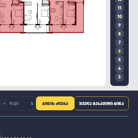
11
10
9
8
7
6
5
4
3
-
ᲑᲘᲜᲘᲡ ᲫᲘᲔᲑᲐ
ᲧᲕᲔᲚᲐ ᲒᲐᲡᲐᲧᲘᲓᲘ ᲑᲘᲜᲐ