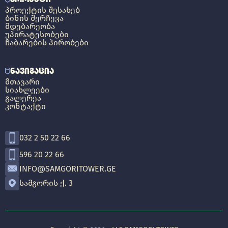
ᲞᲠᲝᲔᲥᲢᲘᲡ ᲨᲔᲡᲐᲮᲔᲑ
ᲑᲘᲜᲘᲡ ᲨᲔᲠᲩᲔᲕᲐ
ᲛᲓᲔᲑᲐᲠᲔᲝᲑᲐ
ᲣᲞᲘᲠᲐᲢᲔᲡᲝᲑᲔᲑᲘ
ᲩᲐᲑᲐᲠᲔᲑᲘᲡ ᲞᲘᲠᲝᲑᲔᲑᲘ
ᲜᲐᲕᲘᲒᲐᲪᲘᲐ
ᲛᲗᲐᲕᲐᲠᲘ
ᲡᲘᲐᲮᲚᲔᲔᲑᲘ
ᲒᲐᲚᲔᲠᲔᲐ
ᲙᲝᲜᲢᲐᲥᲢᲘ
032 2 50 22 66
596 20 22 66
INFO@SAMGORITOWER.GE
ᲡᲐᲛᲒᲝᲠᲘᲡ Ქ. 3