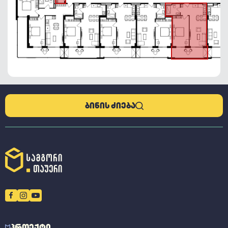
ᲑᲘᲜᲘᲡ ᲫᲘᲔᲑᲐ
ᲞᲠᲝᲔᲥᲢᲘ