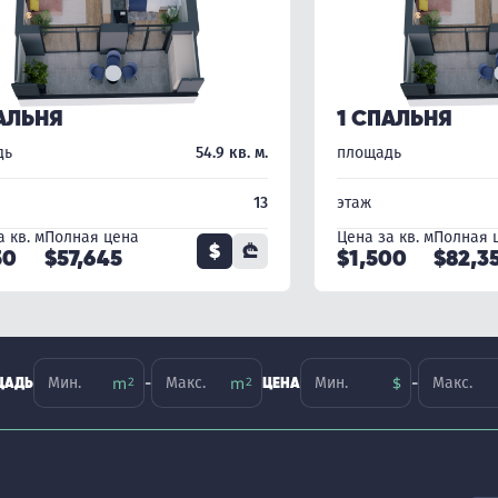
АЛЬНЯ
1 СПАЛЬНЯ
дь
54.9 кв. м.
площадь
13
этаж
 кв. м
Полная цена
Цена за кв. м
Полная 
$
₾
50
$57,645
$1,500
$82,3
-
-
ЩАДЬ
ЦЕНА